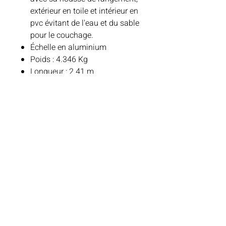
extérieur en toile et intérieur en
pvc évitant de l'eau et du sable
pour le couchage.
Échelle en aluminium
Poids : 4.346 Kg
Longueur : 2.41 m
Ventilation
Ventilation VMC avec
interrupteur on-off, silencieuse,
alimentée par une batterie
d'une autonomie de 24 heures
et rechargée par un panneau
solaire intégré.
D'une capacité de 11.6 m3/mn,
cette VMC empêche toute
condensation et peut évacuer
la chaleur accumulée, évitant