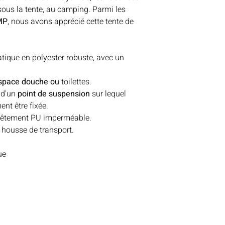
sous la tente, au camping. Parmi les
MP
, nous avons apprécié cette tente de
atique en polyester robuste, avec un
space douche ou
toilettes.
 d'un
point de suspension
sur lequel
nt être fixée.
evêtement PU imperméable.
 housse de transport.
ue