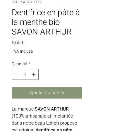
SKU : SAVART0008
Dentifrice en pâte à
la menthe bio
SAVON ARTHUR
Prix
6,60 €
TVA Incluse
Quantité
*
Ajouter au panier
La marque
SAVON ARTHUR
(100% artisanale et implantée
dans notre beau Loiret) propose
cet original
dentifrice en pâte