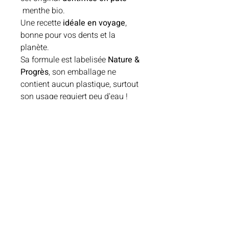
menthe bio.
Une recette
idéale en voyage
,
bonne pour vos dents et la
planète.
Sa formule est labelisée
Nature &
Progrès
, son emballage ne
contient aucun plastique, surtout
son usage requiert peu d'eau !
Il suffit d'appliquer sur votre
brosse à dent qu'une noisette de
pâte (l'équivalent de la taille de
l'ongle de votre auriculaire
maximum), puis frotter (3 min).
Termes et conditions