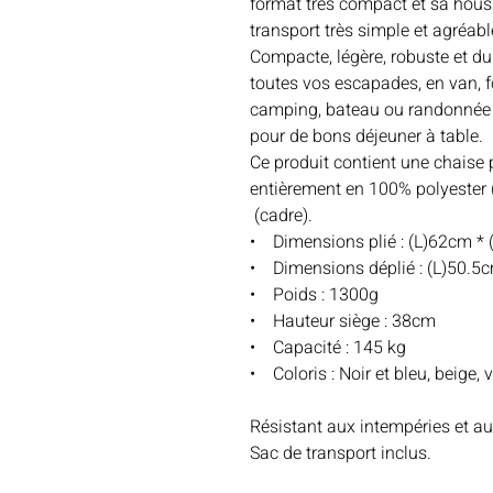
format très compact et sa hous
transport très simple et agréabl
Compacte, légère, robuste et d
toutes vos escapades, en van,
camping, bateau ou randonnée e
pour de bons déjeuner à table.
Ce produit contient une chaise p
entièrement en 100% polyester
(cadre).
• Dimensions plié : (L)62cm * 
• Dimensions déplié : (L)50.5c
• Poids : 1300g
• Hauteur siège : 38cm
• Capacité : 145 kg
• Coloris : Noir et bleu, beige, ve
Résistant aux intempéries et au
Sac de transport inclus.