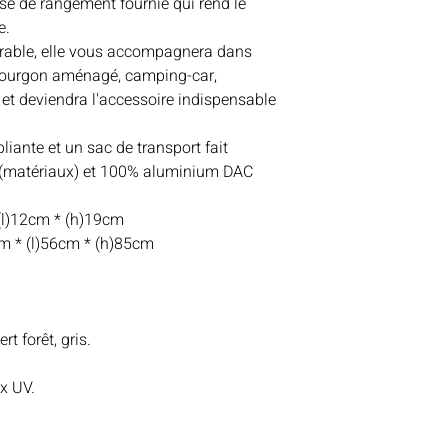
se de rangement fournie qui rend le
e.
urable, elle vous accompagnera dans
 fourgon aménagé, camping-car,
t deviendra l'accessoire indispensable
liante et un sac de transport fait
 (matériaux) et 100% aluminium DAC
(l)12cm * (h)19cm
m * (l)56cm * (h)85cm
rt forêt, gris.
x UV.