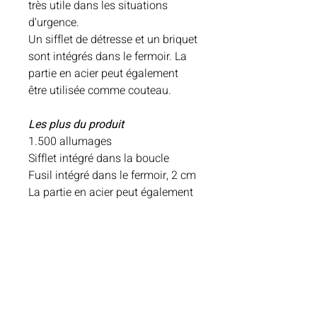
très utile dans les situations
d'urgence.
Un sifflet de détresse et un briquet
sont intégrés dans le fermoir. La
partie en acier peut également
être utilisée comme couteau.
Les plus du produit
1.500 allumages
Sifflet intégré dans la boucle
Fusil intégré dans le fermoir, 2 cm
La partie en acier peut également
être utilisée comme couteau
Caractéristiques
:
Poids 28 g
Matériau Paracorde de haute
qualité (env. 3,0 m)
Dimensions (LxlxH) 25 x 2,5 x