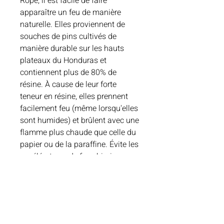
Rope, il est facile de faire
apparaître un feu de manière
naturelle. Elles proviennent de
souches de pins cultivés de
manière durable sur les hauts
plateaux du Honduras et
contiennent plus de 80% de
résine. À cause de leur forte
teneur en résine, elles prennent
facilement feu (même lorsqu'elles
sont humides) et brûlent avec une
flamme plus chaude que celle du
papier ou de la paraffine. Évite les
accélérateurs de feu chimiques
qui nuisent à ta santé et emballe
mieux le Tinder-on-a-Rope,
pratique et totalement naturel .
Les plus du produit