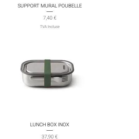
SUPPORT MURAL POUBELLE
Prix
7,40 €
TVA Incluse
LUNCH BOX INOX
Prix
37,90 €