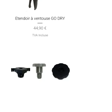
Etendoir à ventouse GO DRY
Prix
44,90 €
TVA Incluse