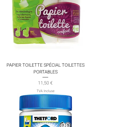
PAPIER TOILETTE SPÉCIAL TOILETTES
PORTABLES
Prix
11,50 €
TVA Incluse